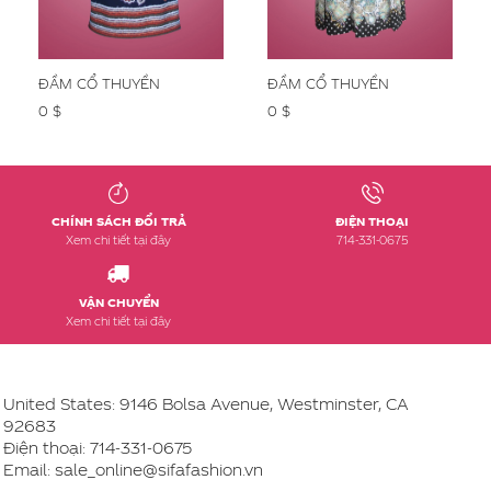
ĐẦM CỔ THUYỀN
ĐẦM CỔ THUYỀN
0 $
0 $
CHÍNH SÁCH ĐỔI TRẢ
ĐIỆN THOẠI
Xem chi tiết tại đây
714-331-0675
VẬN CHUYỂN
Xem chi tiết tại đây
United States: 9146 Bolsa Avenue, Westminster, CA
92683
Điện thoại:
714-331-0675
Email: sale_online@sifafashion.vn