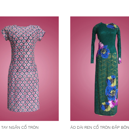
I TAY NGẮN CỔ TRÒN
ÁO DÀI REN CỔ TRÒN ĐẮP BÔ