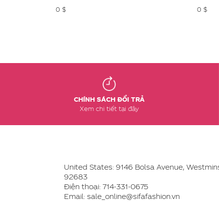
0 $
0 $
CHÍNH SÁCH ĐỔI TRẢ
Xem chi tiết tại đây
United States: 9146 Bolsa Avenue, Westmins
92683
Điện thoại:
714-331-0675
Email: sale_online@sifafashion.vn