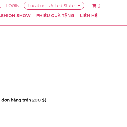
LOGIN
Location | United State
(
)
ASHION SHOW
PHIẾU QUÀ TẶNG
LIÊN HỆ
i đơn hàng trên 200 $)