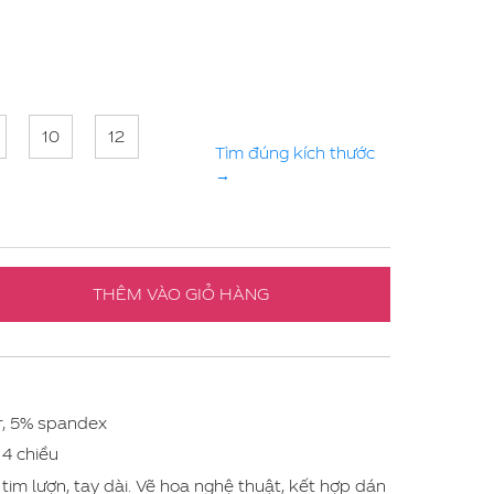
10
12
Tìm đúng kích thước
→
THÊM VÀO GIỎ HÀNG
r, 5% spandex
n 4 chiều
ổ tim lượn, tay dài. Vẽ hoa nghệ thuật, kết hợp dán