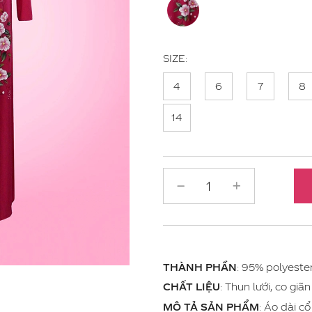
SIZE:
4
6
7
8
14
THÀNH PHẦN
: 95% polyeste
CHẤT LIỆU
: Thun lưới, co giã
MÔ TẢ SẢN PHẨM
: Áo dài c