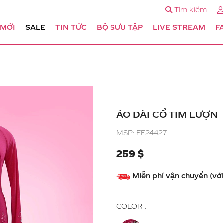
Tìm kiếm
 MỚI
SALE
TIN TỨC
BỘ SƯU TẬP
LIVE STREAM
F
N
ÁO DÀI CỔ TIM LƯỢN
MSP: FF24427
259 $
Miễn phí vận chuyển (vớ
COLOR :