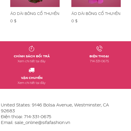
ÁO DÀI BÔNG CỔ THUYỀN
ÁO DÀI BÔNG CỔ THUYỀN
0 $
0 $
CHÍNH SÁCH ĐỔI TRẢ
ĐIỆN THOẠI
Xem chi tiết tại đây
714-331-0675
VẬN CHUYỂN
Xem chi tiết tại đây
United States: 9146 Bolsa Avenue, Westminster, CA
92683
Điện thoại:
714-331-0675
Email: sale_online@sifafashion.vn