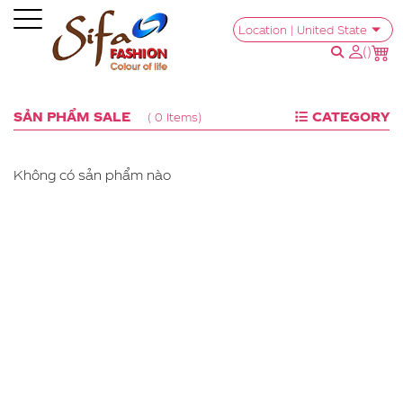
Location | United State
(
)
SẢN PHẨM SALE
CATEGORY
( 0 Items)
Không có sản phẩm nào