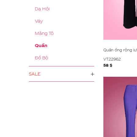
Dạ Hội
Váy
Măng Tô
Quần
Quần ống rộng lư
Đồ Bộ
VT22962
58 $
SALE