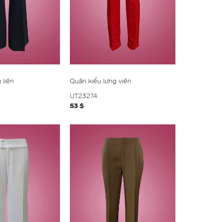
 liền
Quần kiểu lưng viền
UT23274
53 $