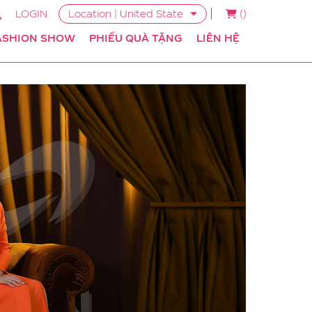
LOGIN
Location | United State
(
)
ASHION SHOW
PHIẾU QUÀ TẶNG
LIÊN HỆ