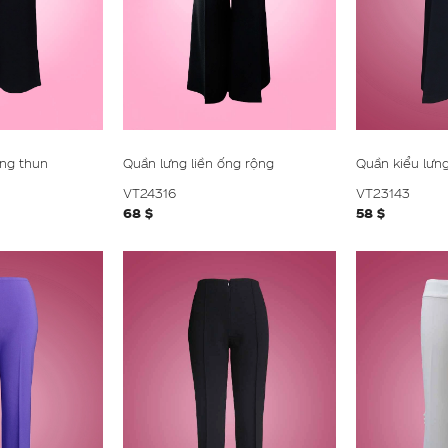
ng thun
Quần lưng liền ống rộng
Quần kiểu lưng
VT24316
VT23143
68 $
58 $