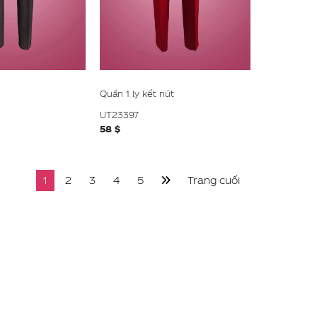
Quần 1 ly kết nút
UT23397
58 $
1
2
3
4
5
Trang cuối