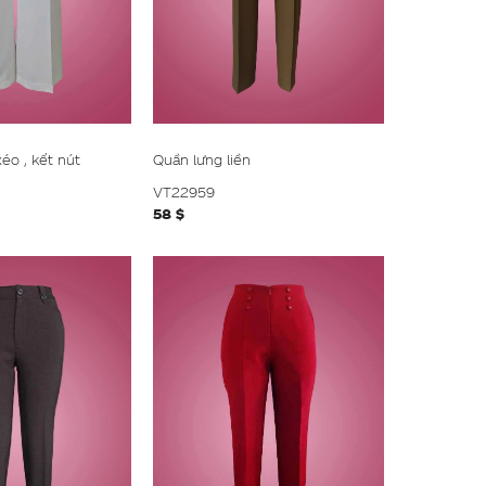
xéo , kết nút
Quần lưng liền
VT22959
58 $