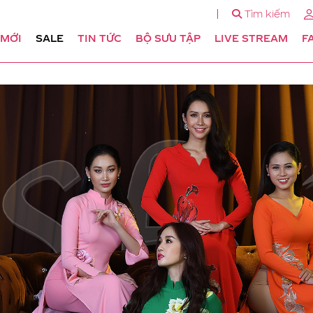
Tìm kiếm
 MỚI
SALE
TIN TỨC
BỘ SƯU TẬP
LIVE STREAM
F