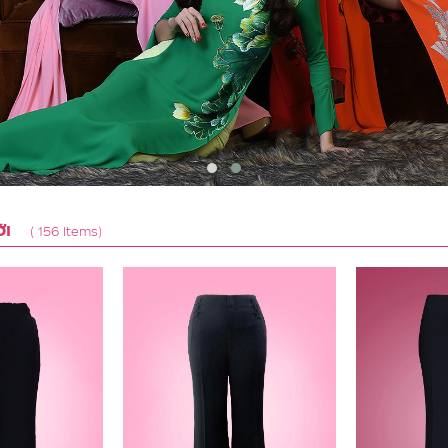
ỚI
( 156 Items)