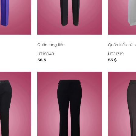
Quần lưng liền
Quần kiểu túi 
UT18049
UT21319
56 $
55 $