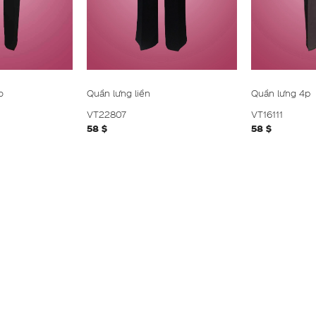
o
Quần lưng liền
Quần lưng 4p
VT22807
VT16111
58 $
58 $