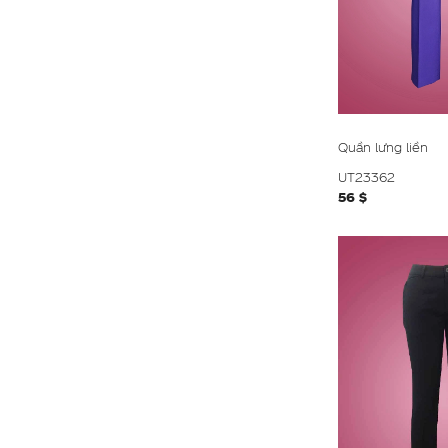
Quần lưng liền
UT23362
56 $