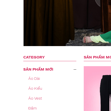
CATEGORY
SẢN PHẨM M
SẢN PHẨM MỚI
Áo Dài
Áo Kiểu
Áo Vest
Đầm