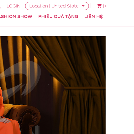
LOGIN
Location | United State
(
)
ASHION SHOW
PHIẾU QUÀ TẶNG
LIÊN HỆ