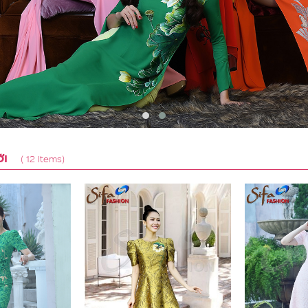
ỚI
( 12 Items)