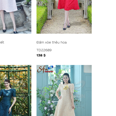
iết
Đầm xòe thêu hoa
TD22689
138 $