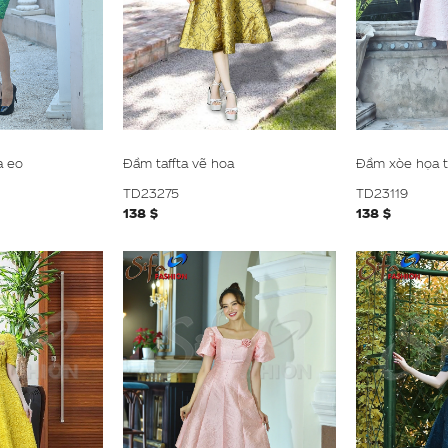
a eo
Đầm taffta vẽ hoa
Đầm xòe họa t
TD23275
TD23119
138 $
138 $