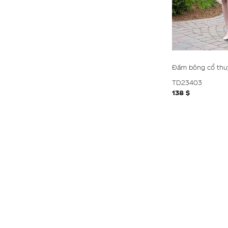
Đầm bông cổ th
TD23403
138 $