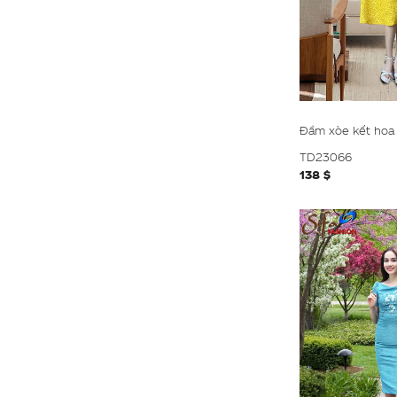
Đầm xòe kết hoa 
TD23066
138 $