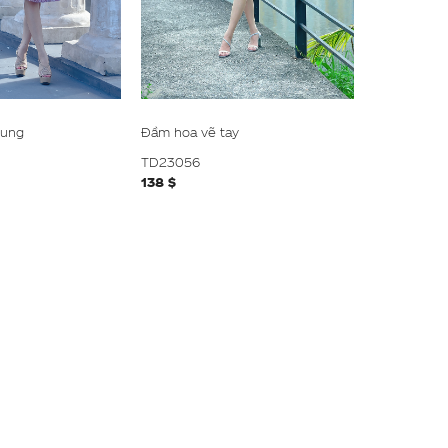
rung
Đầm hoa vẽ tay
TD23056
138 $