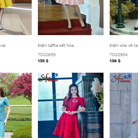
vai
Đầm taffta kết hoa
Đầm xòe vẽ ta
TD22635
TD22934
135 $
138 $