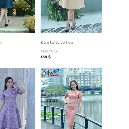
y
Đầm taffta vẽ hoa
TD23106
138 $