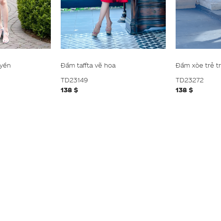
uyền
Đầm taffta vẽ hoa
Đầm xòe trẻ t
TD23149
TD23272
138 $
138 $