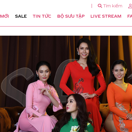
Tìm kiếm
 MỚI
SALE
TIN TỨC
BỘ SƯU TẬP
LIVE STREAM
F